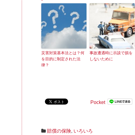
災害対策基本法とは？何
事故遭遇時に示談で損を
を目的に制定された法
しないために
律？
Pocket
賠償の保険
,
いろいろ