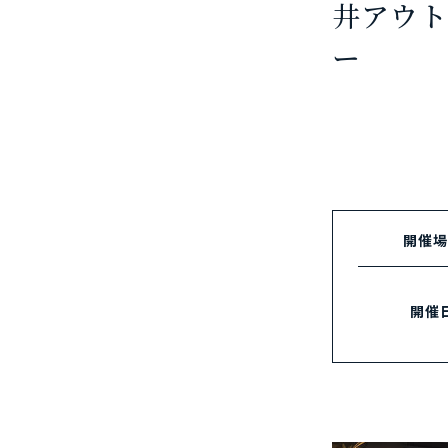
井アウト
ー 講
開催場
開催