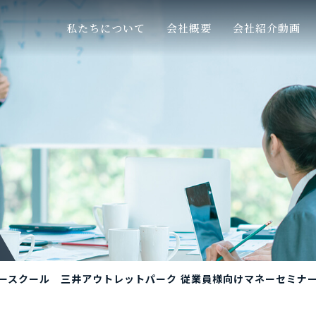
私たちについて
代表ご挨拶
会社概要
会社概要
会社紹介動画
お知らせ
navigate_next
navigate_next
navigate_next
要
ス
お客様本位の業務運営に係る方針
サービス
取扱企業
勧誘方
navigate_next
navigate_next
navigate_next
navigate_next
プライバシーポリシー
navigate_next
ゾンマネースクール 三井アウトレットパーク 従業員様向けマネー