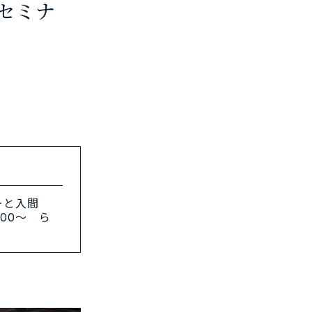
セミナ
ーと入間
：00～ ら