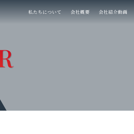
私たちについて
代表ご挨拶
会社概要
会社概要
会社紹介動画
お知らせ
navigate_next
navigate_next
navigate_next
要
ス
お客様本位の業務運営に係る方針
サービス
取扱企業
勧誘方
navigate_next
navigate_next
navigate_next
navigate_next
プライバシーポリシー
navigate_next
R
R